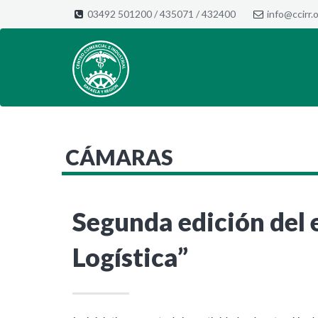
03492 501200
/
435071
/
432400
info@ccirr.o
CÁMARAS
Segunda edición del 
Logística”