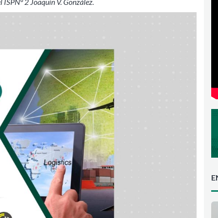
del ISPN° 2 Joaquín V. González.
E