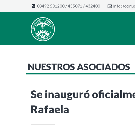
03492 501200
/
435071
/
432400
info@ccirr.o
NUESTROS ASOCIADOS
Se inauguró oficialm
Rafaela