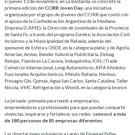
El jueves 13 de noviembre, en La Bastarda, se concretó la
primera edición del
CCIRR Joven Day
, una iniciativa
organizada por el grupo de jóvenes del CCIRR que contó con
el apoyo de la Confederación Argentina de la Mediana
Empresa (CAME); la Dirección de Juventudes de la Provincia
de Santa Fe, a través del programa Eureka; la Asociación Civil
Incluirnos y la Municipalidad de Rafaela; además del
sponsoreo
de Esfera y OSDE, en la categoría plata; y de Agofa,
Amerian, Amiun, Bender Industria Publicitaria, Debag
Relojes, Fiambres La Casona, Induquímika, ION, ITrade
Comercio Internacional, Long Automotores, MFA Módulos
Funcionales Arquitectónicos, Minuto Rafaela, Nimbus,
Presagio Gin, Qumax, Agua San Carlos, Santa Catalina, Taller
Nicola, VMC Refrigeración y Wondi, en la categoría bronce.
La jornada -pensada para reunir a empresarios,
emprendedores y profesionales para que puedan compartir
vivencias, inspirarse y fortalecer sus redes-
convocó a más
de 180 personas de 85 empresas diferentes
.
Las disertaciones estuvieron a cargo de Emanuel Fellay,