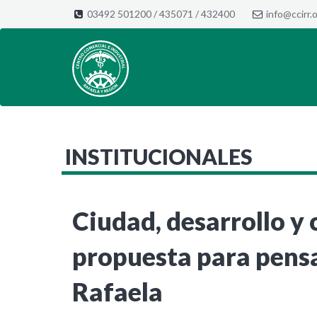
03492 501200
/
435071
/
432400
info@ccirr.o
INSTITUCIONALES
Ciudad, desarrollo y 
propuesta para pensa
Rafaela