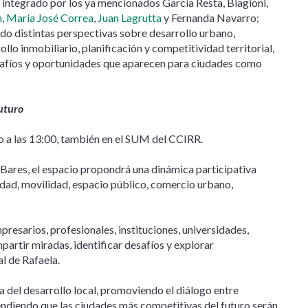
 integrado por los ya mencionados García Resta, Biagioni,
n
,
María José Correa
,
Juan Lagrutta
y Fernanda Navarro;
do distintas perspectivas sobre desarrollo urbano,
ollo inmobiliario, planificación y competitividad territorial,
afíos y oportunidades que aparecen para ciudades como
futuro
io a las 13:00, también en el SUM del CCIRR.
ares, el espacio propondrá una dinámica participativa
dad, movilidad, espacio público, comercio urbano,
presarios, profesionales, instituciones, universidades,
artir miradas, identificar desafíos y explorar
al de Rafaela.
da del desarrollo local, promoviendo el diálogo entre
ndiendo que las ciudades más competitivas del futuro serán