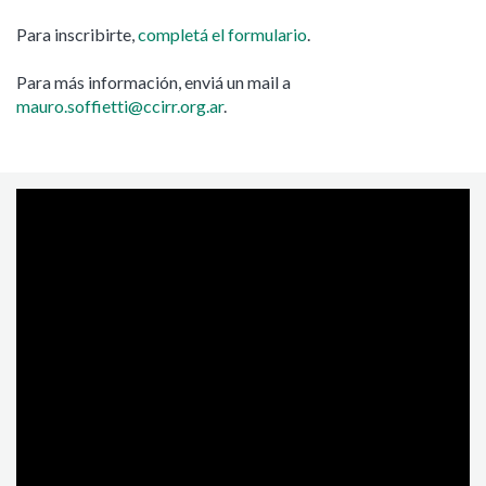
Para inscribirte,
completá el formulario
.
Para más información, enviá un mail a
mauro.soffietti@ccirr.org.ar
.